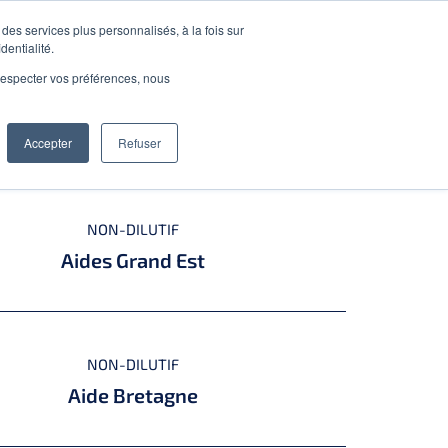
Ressources
CONTACT
des services plus personnalisés, à la fois sur
dentialité.
e respecter vos préférences, nous
NON-DILUTIF
des Bourgogne-Franche-Comté
Accepter
Refuser
NON-DILUTIF
Aides Grand Est
NON-DILUTIF
Aide Bretagne