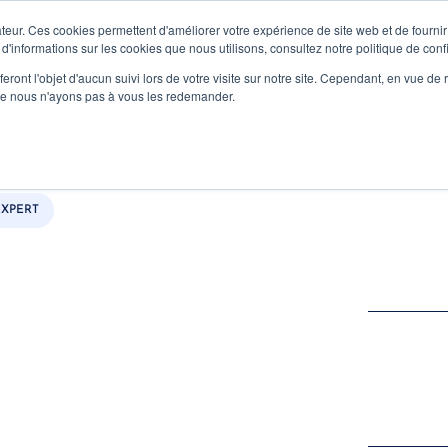
Advisory
Capital
A Propos
Ecosystème
teur. Ces cookies permettent d'améliorer votre expérience de site web et de fournir 
 d'informations sur les cookies que nous utilisons, consultez notre politique de confi
eront l'objet d'aucun suivi lors de votre visite sur notre site. Cependant, en vue d
que nous n'ayons pas à vous les redemander.
ux financiers au sein
Ai
ch innovante ?
EXPERT