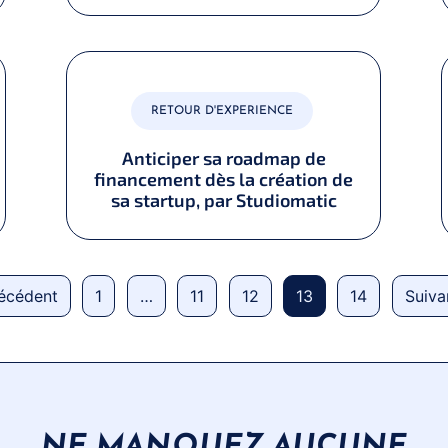
RETOUR D'EXPERIENCE
Anticiper sa roadmap de
financement dès la création de
sa startup, par Studiomatic
récédent
1
…
11
12
13
14
Suiva
NE MANQUEZ AUCUNE