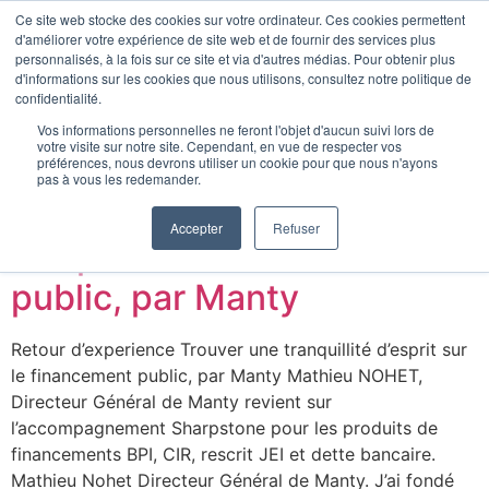
Ce site web stocke des cookies sur votre ordinateur. Ces cookies permettent
CONTACT
d'améliorer votre expérience de site web et de fournir des services plus
personnalisés, à la fois sur ce site et via d'autres médias. Pour obtenir plus
d'informations sur les cookies que nous utilisons, consultez notre politique de
Catégorie :
Retour
confidentialité.
Vos informations personnelles ne feront l'objet d'aucun suivi lors de
d’experience
votre visite sur notre site. Cependant, en vue de respecter vos
préférences, nous devrons utiliser un cookie pour que nous n'ayons
pas à vous les redemander.
Trouver une tranquillité
Accepter
Refuser
d’esprit sur le financement
Clients
public, par Manty
Equipe
Retour d’experience Trouver une tranquillité d’esprit sur
Carrière
le financement public, par Manty Mathieu NOHET,
Directeur Général de Manty revient sur
l’accompagnement Sharpstone pour les produits de
financements BPI, CIR, rescrit JEI et dette bancaire.
Mathieu Nohet Directeur Général de Manty. J’ai fondé