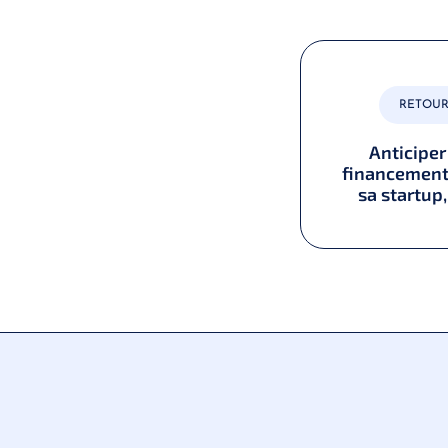
CONSEIL D’EXPERT
RETOUR
t financer votre projet
Anticipe
ant votre première levée
financement 
de fonds ?
sa startup