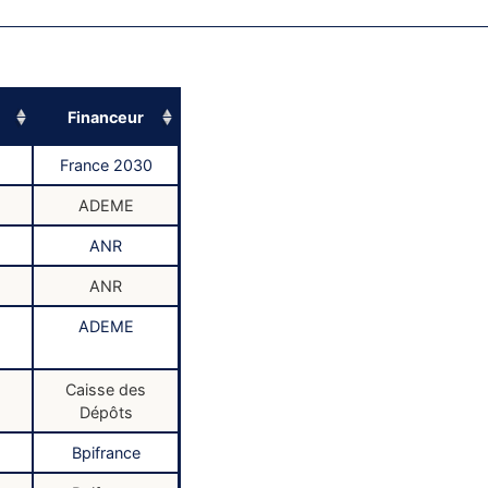
Financeur
France 2030
ADEME
ANR
ANR
ADEME
Caisse des
Dépôts
Bpifrance