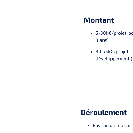
Montant
5-30k€/projet po
3 ans)
30-75k€/proj
développement (-
Déroulement
Environ un mois d’