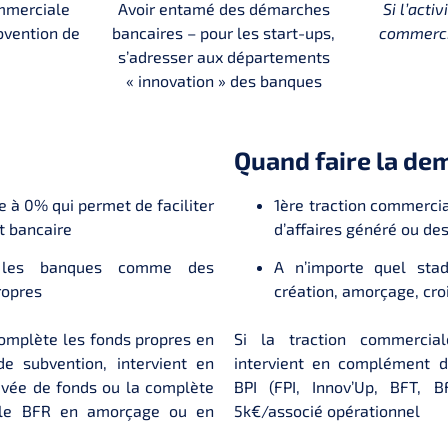
ommerciale
Avoir entamé des démarches
Si l’acti
bvention de
bancaires – pour les start-ups,
commerci
s’adresser aux départements
« innovation » des banques
Quand faire la de
e à 0% qui permet de faciliter
1ère traction commercia
it bancaire
d’affaires généré ou des
r les banques comme des
A n’importe quel sta
ropres
création, amorçage, cro
 complète les fonds propres en
Si la traction commercial
 subvention, intervient en
intervient en complément d
levée de fonds ou la complète
BPI (FPI, Innov’Up, BFT, 
e le BFR en amorçage ou en
5k€/associé opérationnel