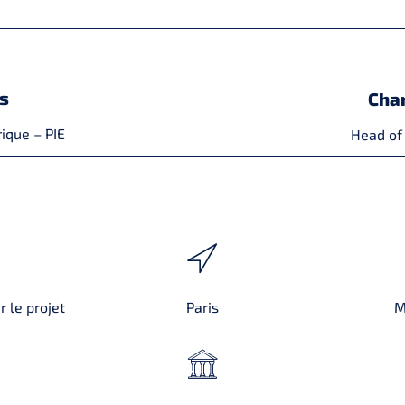
s
Char
ique – PIE
Head of
 le projet
Paris
M