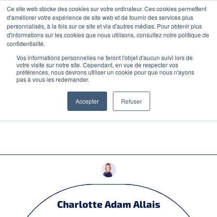
Ce site web stocke des cookies sur votre ordinateur. Ces cookies permettent
CONTACT
d'améliorer votre expérience de site web et de fournir des services plus
personnalisés, à la fois sur ce site et via d'autres médias. Pour obtenir plus
d'informations sur les cookies que nous utilisons, consultez notre politique de
confidentialité.
Vos informations personnelles ne feront l'objet d'aucun suivi lors de
votre visite sur notre site. Cependant, en vue de respecter vos
CONSEILS D'EXPERT
préférences, nous devrons utiliser un cookie pour que nous n'ayons
pas à vous les redemander.
30 QUESTIONS POSÉES
Accepter
Refuser
PAR LES VC - PARTIE 2
Clients
Equipe
Carrière
Charlotte Adam Allais